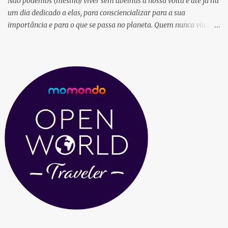
Não podemos (mesmo) viver sem abelhas à nossa volta e até já há
um dia dedicado a elas, para consciencializar para a sua
importância e para o que se passa no planeta. Quem nunca viu o
filme "A história de uma abelha" ? É a maneira mais "soft" de
perceber a falta que elas fazem e como as devemos preservar. As
ruas da Baixa de Setúbal estão cheias de flores e abelhinhas fofas
e coloridas, que alegram quem por lá passeia ... e eu gosto tanto 😊
Esta é assim uma maneira de falar de coisas sérias com muita
fofurice. Todos sabemos que as abelhas foram declaradas como
um dos animais mais importantes para a vida no planeta, mas
infelizmente estão a morrer cada vez em maior número. A França,
foi o primeiro país a banir os pesticidas e agrotóxicos que estão
ligados ao declínio da espécie e todos sabemos que sem
polinização não há flores, nem plantas, nem legumes ... e o resto é
fácil d...