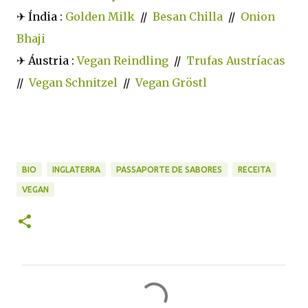
✈ Índia :
Golden Milk
//
Besan Chilla
//
Onion
Bhaji
✈ Áustria :
Vegan Reindling
//
Trufas Austríacas
//
Vegan Schnitzel
//
Vegan Gröstl
BIO
INGLATERRA
PASSAPORTE DE SABORES
RECEITA
VEGAN
C
o