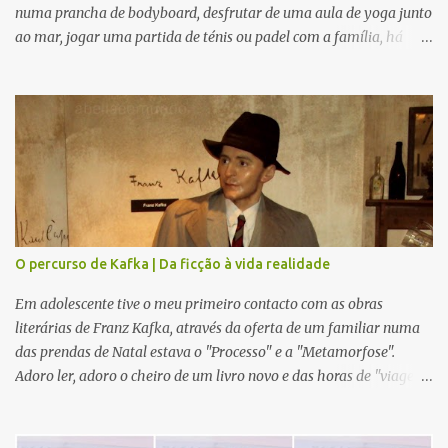
numa prancha de bodyboard, desfrutar de uma aula de yoga junto
ao mar, jogar uma partida de ténis ou padel com a família, há
novidades para todos. Modelos giros e confortáveis que se
adaptam a cada ocasião. Mas, se preferem fazer running, uma
bela caminha em boa companhia, ou mesmo estarem sozinhos no
meio da Natureza numa calma meditação, esta coleção também é
perfeita. Para tempo quente ou frio, e com várias camadas aptas
para vários locais da nossa Mãe Terra, seja debaixo de água ou no
topo de uma Montanha cheia de neve, ajustáveis ao corpo e aos
nossos movimentos, criada com os melhores materiais para cada
versão nossa, como a própria marca revela : "leve e flexível".
O percurso de Kafka | Da ficção à vida realidade
Ecológica, bonita, confortável e idealizada para prolongar a união
entre Humanos e Natureza. Seja para uma saída com mais ou
Em adolescente tive o meu primeiro contacto com as obras
menos roupa, um casaquinho, ou um bonito acessório, serm...
literárias de Franz Kafka, através da oferta de um familiar numa
das prendas de Natal estava o "Processo" e a "Metamorfose".
Adoro ler, adoro o cheiro de um livro novo e das horas de "viagem"
que um livro nos dá. Nessa altura já tinha a minha paixão por
Praga e a enorme vontade de visitar a cidade, por isso confesso que