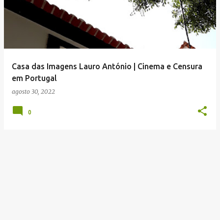
n
s
a
g
e
Casa das Imagens Lauro António | Cinema e Censura
n
em Portugal
s
agosto 30, 2022
0