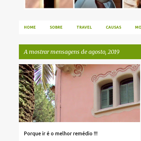
HOME
SOBRE
TRAVEL
CAUSAS
M
A mostrar mensagens de agosto, 2019
M
MOMONDO
OFERTAS
+
e
OPEN WORLD TRAVELERS AMBASSADOR PROGRAM
n
s
a
g
e
Porque ir é o melhor remédio !!!
n