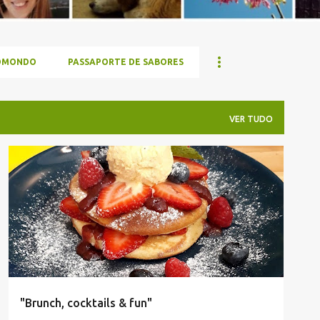
OMONDO
PASSAPORTE DE SABORES
VER TUDO
FOODIE
SETÚBAL
TURQUESA
"Brunch, cocktails & fun"