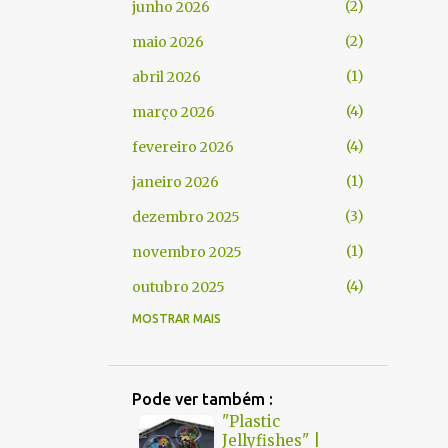
2
junho 2026
2
maio 2026
1
abril 2026
4
março 2026
4
fevereiro 2026
1
janeiro 2026
3
dezembro 2025
1
novembro 2025
4
outubro 2025
MOSTRAR MAIS
1
setembro 2025
1
agosto 2025
2
julho 2025
Pode ver também :
"Plastic
1
junho 2025
Jellyfishes" |