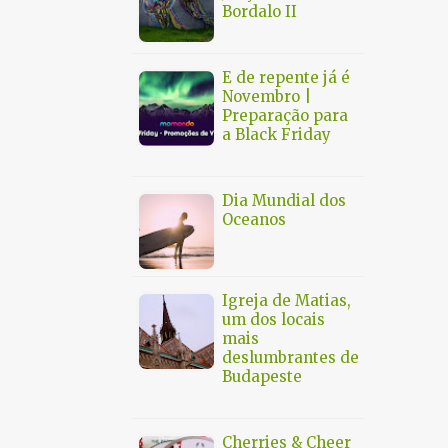
Bordalo II
1
abril 2025
1
março 2025
E de repente já é
1
fevereiro 2025
Novembro |
Preparação para
2
janeiro 2025
a Black Friday
3
dezembro 2024
3
novembro 2024
Dia Mundial dos
Oceanos
5
outubro 2024
2
setembro 2024
5
agosto 2024
Igreja de Matias,
um dos locais
4
julho 2024
mais
deslumbrantes de
9
junho 2024
Budapeste
3
maio 2024
4
abril 2024
Cherries & Cheer