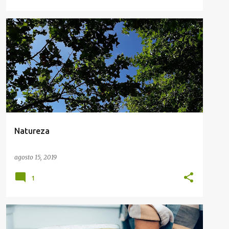
#JUSTME
NATUREZA
Natureza
agosto 15, 2019
1
AMBIENTE
CAUSAS
ECO-FRIENDLY
POUS
+