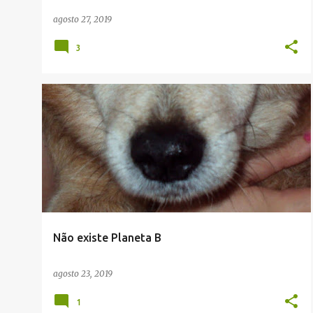
s
agosto 27, 2019
3
#JUSTME
AMBIENTE
ANIMAIS
DESABAFO
Não existe Planeta B
agosto 23, 2019
1