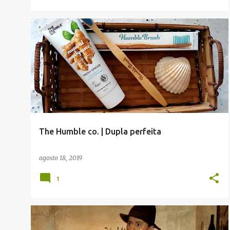
CAUSAS
CRUELTYFREE
REVIEW
THE HUMBLE CO.
VEGAN
+
The Humble co. | Dupla perfeita
agosto 18, 2019
1
KAFKA
MOMONDO
+
2