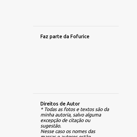
5
fevereiro 2023
5
janeiro 2023
5
dezembro 2022
Faz parte da Fofurice
2
novembro 2022
2
outubro 2022
2
setembro 2022
4
agosto 2022
2
julho 2022
3
junho 2022
Direitos de Autor
6
maio 2022
* Todas as fotos e textos são da
minha autoria, salvo alguma
5
abril 2022
excepção de citação ou
sugestão.
4
março 2022
Nesse caso os nomes das
marcas e autores estão
2