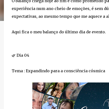
O balanço chega hoje ao fim e como prometido p
experiência num ano cheio de emoções, é sem dú
expectativas, ao mesmo tempo que me aquece a al
Aqui fica o meu balanço do último dia de evento.
🌿 Dia 04
Tema : Expandindo para a consciência cósmica