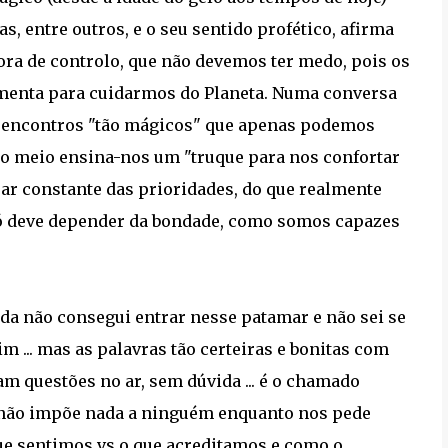
as, entre outros, e o seu sentido profético, afirma
ora de controlo, que não devemos ter medo, pois os
amenta para cuidarmos do Planeta. Numa conversa
de encontros "tão mágicos" que apenas podemos
elo meio ensina-nos um "truque para nos confortar
brar constante das prioridades, do que realmente
só deve depender da bondade, como somos capazes
da não consegui entrar nesse patamar e não sei se
m ... mas as palavras tão certeiras e bonitas com
m questões no ar, sem dúvida ... é o chamado
e não impõe nada a ninguém enquanto nos pede
que sentimos vs o que acreditamos e como o