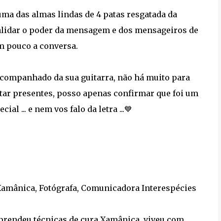
uma das almas lindas de 4 patas resgatada da
"validar o poder da mensagem e dos mensageiros de
um pouco a conversa.
companhado da sua guitarra, não há muito para
tar presentes, posso apenas confirmar que foi um
l ... e nem vos falo da letra ...💙
 Xamânica, Fotógrafa, Comunicadora Interespécies
prendeu técnicas de cura Xamânica, viveu com