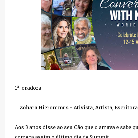
1ª oradora
🐺
Zohara Hieronimus - Ativista, Artista, Escritor
Aos 3 anos disse ao seu Cão que o amava e sabe qu
começa assim o último dia de Summit ...