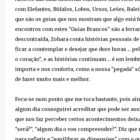
com Elefantes, Búfalos, Lobos, Ursos, Leões, Balei
que são os guias que nos mostram que algo está f
encontros com estes "Guias Brancos" são a ferr
descontraída, Zohara conta histórias pessoais 
ficar a comtemplar e desejar que dure horas ... p
o coração", e as histórias continuam ... é um lem
importa e nos conforta, como a nossa "pegada" 
de fazer muito mais e melhor.
Foca-se num ponto que me toca bastante, pois ain
algum dia conseguirei acreditar que pode ser assi
que nos faz perceber certos acontecimentos deixa
"será?", "algum dia o vou compreender?". Diz qu
para refletir e "equilibrar as dimensões" com o 