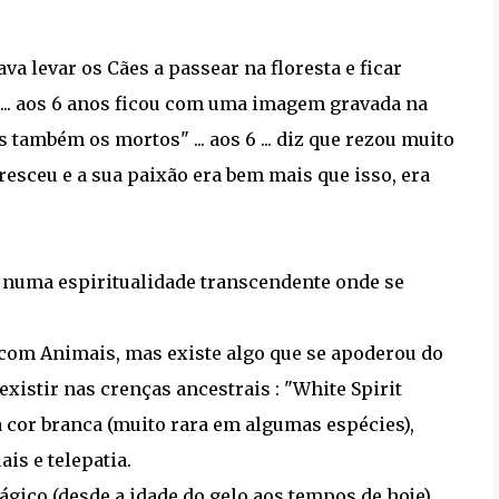
a levar os Cães a passear na floresta e ficar
 ... aos 6 anos ficou com uma imagem gravada na
ambém os mortos" ... aos 6 ... diz que rezou muito
cresceu e a sua paixão era bem mais que isso, era
 numa espiritualidade transcendente onde se
 com Animais, mas existe algo que se apoderou do
xistir nas crenças ancestrais : "White Spirit
 cor branca (muito rara em algumas espécies),
ais e telepatia.
gico (desde a idade do gelo aos tempos de hoje)