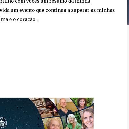
artilho com vocês um resumo da minha
vida um evento que continua a superar as minhas
ma e o coração ...