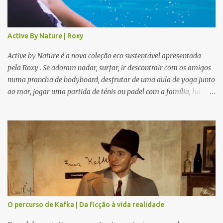
Active By Nature | Roxy
Active by Nature é a nova coleção eco sustentável apresentada
pela Roxy . Se adoram nadar, surfar, ir descontrair com os amigos
numa prancha de bodyboard, desfrutar de uma aula de yoga junto
ao mar, jogar uma partida de ténis ou padel com a família, há
novidades para todos. Modelos giros e confortáveis que se
adaptam a cada ocasião. Mas, se preferem fazer running, uma
bela caminha em boa companhia, ou mesmo estarem sozinhos no
meio da Natureza numa calma meditação, esta coleção também é
perfeita. Para tempo quente ou frio, e com várias camadas aptas
para vários locais da nossa Mãe Terra, seja debaixo de água ou no
topo de uma Montanha cheia de neve, ajustáveis ao corpo e aos
nossos movimentos, criada com os melhores materiais para cada
versão nossa, como a própria marca revela : "leve e flexível".
O percurso de Kafka | Da ficção à vida realidade
Ecológica, bonita, confortável e idealizada para prolongar a união
entre Humanos e Natureza. Seja para uma saída com mais ou