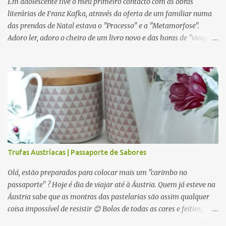
Em adolescente tive o meu primeiro contacto com as obras
menos roupa, um casaquinho, ou um bonito acessório, serm...
literárias de Franz Kafka, através da oferta de um familiar numa
das prendas de Natal estava o "Processo" e a "Metamorfose".
Adoro ler, adoro o cheiro de um livro novo e das horas de "viagem"
que um livro nos dá. Nessa altura já tinha a minha paixão por
Praga e a enorme vontade de visitar a cidade, por isso confesso que
ler Kafka era apenas pela curiosidade de ser um escritor nascido
em Praga, pois pouco sabia sobre as suas obras. *museu de cera*
Quando me debrucei a ler Kafka não fiquei muito impressionada,
era demasiado sombrio, confuso e até sinistro em algumas
ocasiões. Anos mais tarde voltei a ter contacto com Kafka através
da minha profissão e li já com outra mentalidade, consegui
perceber porque é um escritor tão adorado e principalmente tão
Trufas Austríacas | Passaporte de Sabores
estudado. Quem não conhece a Metamorfose ? Se ao inicio achava
algo repugnante agora consigo associar ao mundo que nos rodeia.
Olá, estão preparados para colocar mais um "carimbo no
O que realme...
passaporte" ? Hoje é dia de viajar até à Áustria. Quem já esteve na
Áustria sabe que as montras das pastelarias são assim qualquer
coisa impossível de resistir 😊 Bolos de todas as cores e feitios,
muitas tartes com muito chocolate e muita fruta, bombons por