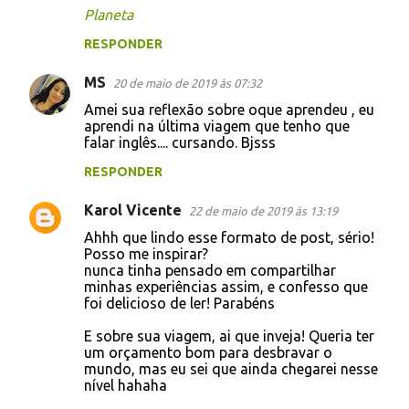
Planeta
RESPONDER
MS
20 de maio de 2019 às 07:32
Amei sua reflexão sobre oque aprendeu , eu
aprendi na última viagem que tenho que
falar inglês.... cursando. Bjsss
RESPONDER
Karol Vicente
22 de maio de 2019 às 13:19
Ahhh que lindo esse formato de post, sério!
Posso me inspirar?
nunca tinha pensado em compartilhar
minhas experiências assim, e confesso que
foi delicioso de ler! Parabéns
E sobre sua viagem, ai que inveja! Queria ter
um orçamento bom para desbravar o
mundo, mas eu sei que ainda chegarei nesse
nível hahaha