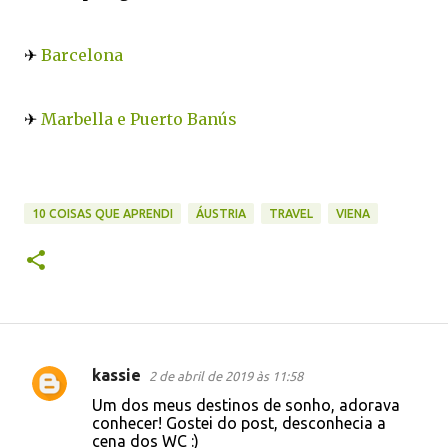
✈
Barcelona
✈
Marbella e Puerto Banús
10 COISAS QUE APRENDI
ÁUSTRIA
TRAVEL
VIENA
kassie
2 de abril de 2019 às 11:58
C
Um dos meus destinos de sonho, adorava
o
conhecer! Gostei do post, desconhecia a
cena dos WC :)
m