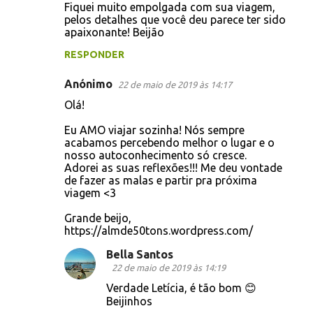
Fiquei muito empolgada com sua viagem,
pelos detalhes que você deu parece ter sido
apaixonante! Beijão
RESPONDER
Anónimo
22 de maio de 2019 às 14:17
Olá!
Eu AMO viajar sozinha! Nós sempre
acabamos percebendo melhor o lugar e o
nosso autoconhecimento só cresce.
Adorei as suas reflexões!!! Me deu vontade
de fazer as malas e partir pra próxima
viagem <3
Grande beijo,
https://almde50tons.wordpress.com/
Bella Santos
22 de maio de 2019 às 14:19
Verdade Letícia, é tão bom 😊
Beijinhos