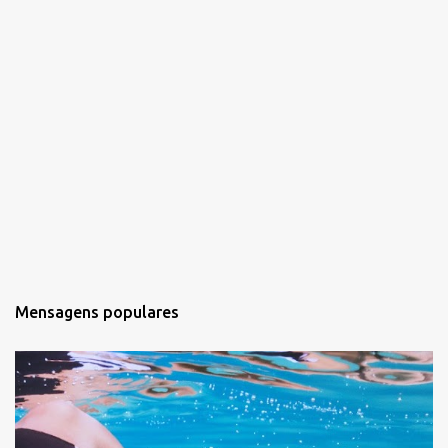
r
i
o
Mensagens populares