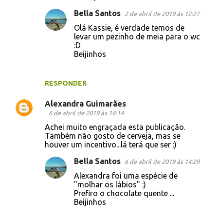
e
Bella Santos
2 de abril de 2019 às 12:27
n
Olá Kassie, é verdade temos de
levar um pezinho de meia para o wc
t
:D
á
Beijinhos
r
i
RESPONDER
o
Alexandra Guimarães
s
6 de abril de 2019 às 14:14
Achei muito engraçada esta publicação.
Também não gosto de cerveja, mas se
houver um incentivo...lá terá que ser :)
Bella Santos
6 de abril de 2019 às 14:29
Alexandra foi uma espécie de
"molhar os lábios" :)
Prefiro o chocolate quente ...
Beijinhos