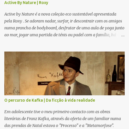
Active By Nature | Roxy
Active by Nature é a nova coleção eco sustentável apresentada
pela Roxy . Se adoram nadar, surfar, ir descontrair com os amigos
numa prancha de bodyboard, desfrutar de uma aula de yoga junto
ao mar, jogar uma partida de ténis ou padel com a família, há
novidades para todos. Modelos giros e confortáveis que se
adaptam a cada ocasião. Mas, se preferem fazer running, uma
bela caminha em boa companhia, ou mesmo estarem sozinhos no
meio da Natureza numa calma meditação, esta coleção também é
perfeita. Para tempo quente ou frio, e com várias camadas aptas
para vários locais da nossa Mãe Terra, seja debaixo de água ou no
topo de uma Montanha cheia de neve, ajustáveis ao corpo e aos
nossos movimentos, criada com os melhores materiais para cada
versão nossa, como a própria marca revela : "leve e flexível".
O percurso de Kafka | Da ficção à vida realidade
Ecológica, bonita, confortável e idealizada para prolongar a união
entre Humanos e Natureza. Seja para uma saída com mais ou
Em adolescente tive o meu primeiro contacto com as obras
menos roupa, um casaquinho, ou um bonito acessório, serm...
literárias de Franz Kafka, através da oferta de um familiar numa
das prendas de Natal estava o "Processo" e a "Metamorfose".