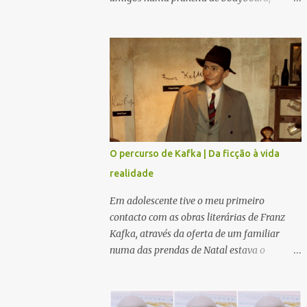
desfrutar de uma aula de yoga junto ao mar,
jogar uma partida de ténis ou padel com a
família, há novidades para todos. Modelos
giros e confortáveis que se adaptam a cada
ocasião. Mas, se preferem fazer running,
uma bela caminha em boa companhia, ou
mesmo estarem sozinhos no meio da
Natureza numa calma meditação, esta
coleção também é perfeita. Para tempo
O percurso de Kafka | Da ficção à vida
quente ou frio, e com várias camadas aptas
realidade
para vários locais da nossa Mãe Terra, seja
debaixo de água ou no topo de uma
Em adolescente tive o meu primeiro
Montanha cheia de neve, ajustáveis ao
contacto com as obras literárias de Franz
corpo e aos nossos movimentos, criada com
Kafka, através da oferta de um familiar
os melhores materiais para cada versão
numa das prendas de Natal estava o
nossa, como a própria marca revela : "leve e
"Processo" e a "Metamorfose". Adoro ler,
flexível". Ecológica, bonita, confortável e
adoro o cheiro de um livro novo e das horas
idealizada para prolongar a união entre
de "viagem" que um livro nos dá. Nessa