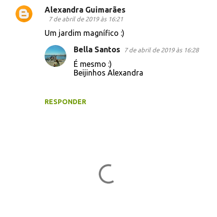
i
Alexandra Guimarães
o
7 de abril de 2019 às 16:21
s
Um jardim magnífico :)
Bella Santos
7 de abril de 2019 às 16:28
É mesmo :)
Beijinhos Alexandra
RESPONDER