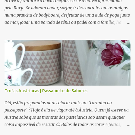
Active by Nature é a nova coleção eco sustentável apresentada
pela Roxy . Se adoram nadar, surfar, ir descontrair com os amigos
numa prancha de bodyboard, desfrutar de uma aula de yoga junto
ao mar, jogar uma partida de ténis ou padel com a família, há
novidades para todos. Modelos giros e confortáveis que se
adaptam a cada ocasião. Mas, se preferem fazer running, uma
bela caminha em boa companhia, ou mesmo estarem sozinhos no
meio da Natureza numa calma meditação, esta coleção também é
perfeita. Para tempo quente ou frio, e com várias camadas aptas
para vários locais da nossa Mãe Terra, seja debaixo de água ou no
topo de uma Montanha cheia de neve, ajustáveis ao corpo e aos
nossos movimentos, criada com os melhores materiais para cada
versão nossa, como a própria marca revela : "leve e flexível".
Trufas Austríacas | Passaporte de Sabores
Ecológica, bonita, confortável e idealizada para prolongar a união
entre Humanos e Natureza. Seja para uma saída com mais ou
Olá, estão preparados para colocar mais um "carimbo no
menos roupa, um casaquinho, ou um bonito acessório, serm...
passaporte" ? Hoje é dia de viajar até à Áustria. Quem já esteve na
Áustria sabe que as montras das pastelarias são assim qualquer
coisa impossível de resistir 😊 Bolos de todas as cores e feitios,
muitas tartes com muito chocolate e muita fruta, bombons por