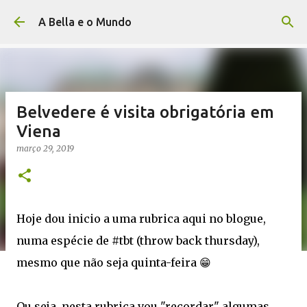
Avançar para o conteúdo principal
A Bella e o Mundo
Belvedere é visita obrigatória em
Viena
março 29, 2019
Hoje dou inicio a uma rubrica aqui no blogue,
numa espécie de #tbt (throw back thursday),
mesmo que não seja quinta-feira 😁
Ou seja, nesta rubrica vou "recordar" algumas